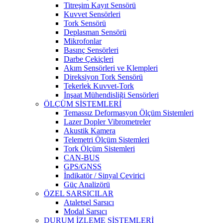
Titreşim Kayıt Sensörü
Kuvvet Sensörleri
Tork Sensörü
Deplasman Sensörü
Mikrofonlar
Basınç Sensörleri
Darbe Çekiçleri
Akım Sensörleri ve Klempleri
Direksiyon Tork Sensörü
Tekerlek Kuvvet-Tork
İnşaat Mühendisliği Sensörleri
ÖLÇÜM SİSTEMLERİ
Temassız Deformasyon Ölçüm Sistemleri
Lazer Dopler Vibrometreler
Akustik Kamera
Telemetri Ölçüm Sistemleri
Tork Ölçüm Sistemleri
CAN-BUS
GPS/GNSS
İndikatör / Sinyal Çevirici
Güç Analizörü
ÖZEL SARSICILAR
Ataletsel Sarsıcı
Modal Sarsıcı
DURUM İZLEME SİSTEMLERİ