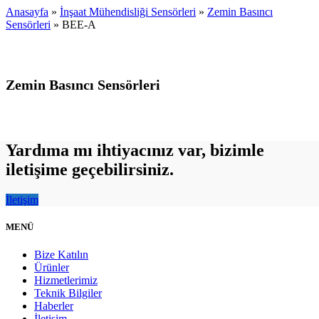
Anasayfa
»
İnşaat Mühendisliği Sensörleri
»
Zemin Basıncı
Sensörleri
»
BEE-A
Zemin Basıncı Sensörleri
Yardıma mı ihtiyacınız var, bizimle
iletişime geçebilirsiniz.
İletişim
TEKNİK BİLGİLER
MENÜ
Bize Katılın
Ürünler
Hizmetlerimiz
Teknik Bilgiler
Haberler
İletişim