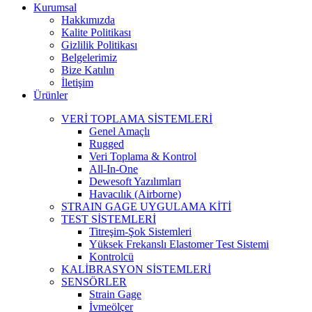
Kurumsal
Hakkımızda
Kalite Politikası
Gizlilik Politikası
Belgelerimiz
Bize Katılın
İletişim
Ürünler
VERİ TOPLAMA SİSTEMLERİ
Genel Amaçlı
Rugged
Veri Toplama & Kontrol
All-In-One
Dewesoft Yazılımları
Havacılık (Airborne)
STRAIN GAGE UYGULAMA KİTİ
TEST SİSTEMLERİ
Titreşim-Şok Sistemleri
Yüksek Frekanslı Elastomer Test Sistemi
Kontrolcü
KALİBRASYON SİSTEMLERİ
SENSÖRLER
Strain Gage
İvmeölçer