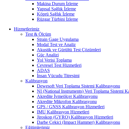
Makina Durum İzleme
Yapısal Sağlık İzleme
Köprü Sağlık İzleme
Rüzgar Türbini İzleme
Hizmetlerimiz
Test & Ölçüm
Strain Gage Uygulama
Modal Test ve Analiz
Akustik ve Gürültü Test Çözümleri
Güç Analizi
Yol Verisi Toplama
Çevresel Test Hizmetleri
ADAS
İnsan Vücudu Titreşimi
Kalibrasyon
Dewesoft Veri Toplama Sistemi Kalibrasyonu
NI (National Instruments) Veri Toplama Sistemi K
Akredite İvmeölçer Kalibrasyonu
Akredite Mikrofon Kalibrasyonu
GPS / GNSS Kalibrasyon Hizmetleri
IMU Kalibrasyon Hizmetleri
Jiroskop (GYRO) Kalibrasyon Hizmetleri
Darbe Çekici (Impact Hammer) Kalibrasyonu
Eğitimlerimiz