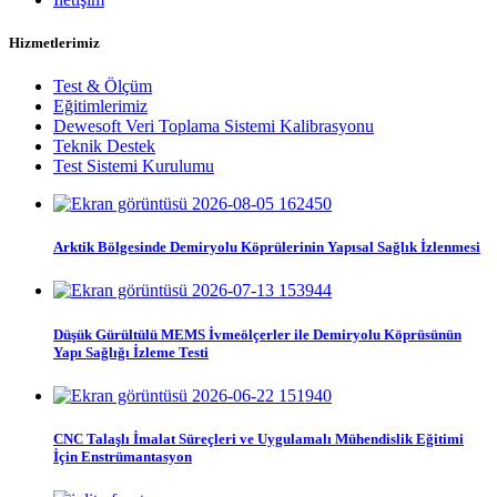
Hizmetlerimiz
Test & Ölçüm
Eğitimlerimiz
Dewesoft Veri Toplama Sistemi Kalibrasyonu
Teknik Destek
Test Sistemi Kurulumu
Arktik Bölgesinde Demiryolu Köprülerinin Yapısal Sağlık İzlenmesi
Düşük Gürültülü MEMS İvmeölçerler ile Demiryolu Köprüsünün
Yapı Sağlığı İzleme Testi
CNC Talaşlı İmalat Süreçleri ve Uygulamalı Mühendislik Eğitimi
İçin Enstrümantasyon