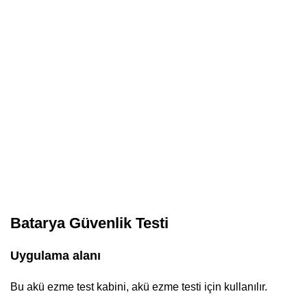
Aradığınız gönderileri görmek için yazmaya başlayın.
Batar
Batarya Güvenlik Testi
Uygulama alanı
Bu akü ezme test kabini, akü ezme testi için kullanılır.