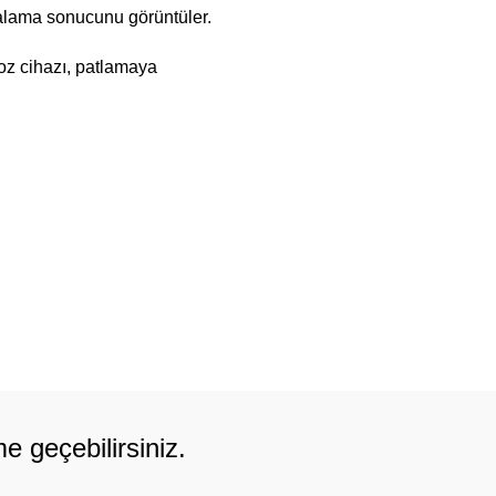
falama sonucunu görüntüler.
Arkti
Demir
oz cihazı, patlamaya
Köprü
Yapıs
İzlen
i Toplama Sistemi
Düşük
MEM
k
İvmeöl
 Kurulumu
Demir
Köprü
Sağlı
CNC T
Süreç
Uygul
me geçebilirsiniz.
Mühen
Eğitim