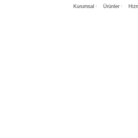
Kurumsal
Ürünler
Hizm
ya Ezme Test 
ANASAYFA
BATARYA EZME TEST KABINI
TEKNİK BİLGİLER