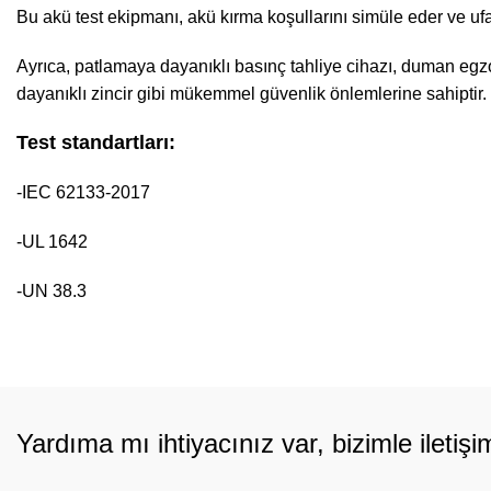
Bu akü test ekipmanı, akü kırma koşullarını simüle eder ve u
MENÜ
Hizmetlerimiz
Ayrıca, patlamaya dayanıklı basınç tahliye cihazı, duman egz
Bize Katılın
Test & Ölçüm
dayanıklı zincir gibi mükemmel güvenlik önlemlerine sahiptir.
Ürünler
Eğitimlerimiz
Test standartları:
Hizmetlerimiz
Dewesoft Ver
Kalibrasyonu
-IEC 62133-2017
Teknik Bilgiler
Teknik Deste
Haberler
-UL 1642
Test Sistemi
İletişim
-UN 38.3
Yardıma mı ihtiyacınız var, bizimle iletişi