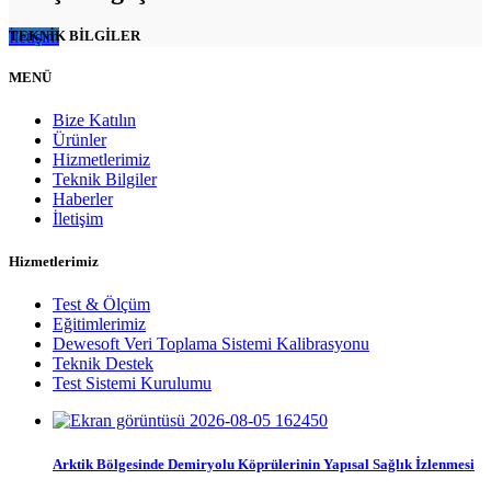
İletişim
TEKNİK BİLGİLER
MENÜ
Bize Katılın
Ürünler
Hizmetlerimiz
Teknik Bilgiler
Haberler
İletişim
Hizmetlerimiz
Test & Ölçüm
Eğitimlerimiz
Dewesoft Veri Toplama Sistemi Kalibrasyonu
Teknik Destek
Test Sistemi Kurulumu
Arktik Bölgesinde Demiryolu Köprülerinin Yapısal Sağlık İzlenmesi