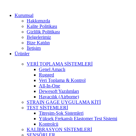
Kurumsal
Hakkımızda
Kalite Politikası
Gizlilik Politikası
Belgelerimiz
Bize Katılın
İletişim
Ürünler
VERİ TOPLAMA SİSTEMLERİ
Genel Amaçlı
Rugged
Veri Toplama & Kontrol
All-In-One
Dewesoft Yazılımları
Havacılık (Airborne)
STRAIN GAGE UYGULAMA KİTİ
TEST SİSTEMLERİ
Titreşim-Şok Sistemleri
Yüksek Frekanslı Elastomer Test Sistemi
Kontrolcü
KALİBRASYON SİSTEMLERİ
SENSÖRLER