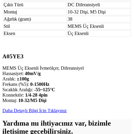
Çıktı Türü
DC Diferansiyeli
Montaj
10-32 Dişi, M5 Dişi
Ağırlık (gram)
38
Stil
MEMS Üç Eksenli
Eksen
Üç Eksenli
A05YE3
MEMS Üç Eksenli İvmeölçer, Diferansiyel
Hassasiyet:
40mV/g
Aralık:
±100g
Frekans (%5):
0-1500Hz
Sıcaklık Aralığı:
-55~125°C
Konnektör:
1/4-28 4pin
Montaj:
10-32/M5 Dişi
Daha Detaylı Bilgi İçin Tıklayınız
Yardıma mı ihtiyacınız var, bizimle
iletişime geçebilirsiniz.