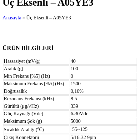
Üç Eksenli – A05YE3
Anasayfa
»
Üç Eksenli – A05YE3
ÜRÜN BİLGİLERİ
Hassasiyet (mV/g)
40
Aralık (g)
100
Min Frekans [%5] (Hz)
0
Maksimum Frekans [%5] (Hz)
1500
Doğrusallık
0,10%
Rezonans Frekansı (kHz)
8.5
Gürültü (μg/√Hz)
339
Güç Kaynağı (Vdc)
6-30Vdc
Maksimum Şok (g)
5000
-55~125
Sıcaklık Aralığı (℃)
Çıkış Konnektörü
5/16-32 9pin