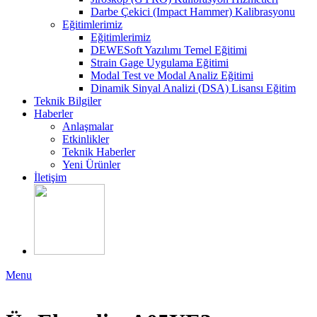
Darbe Çekici (Impact Hammer) Kalibrasyonu
Eğitimlerimiz
Eğitimlerimiz
DEWESoft Yazılımı Temel Eğitimi
Strain Gage Uygulama Eğitimi
Modal Test ve Modal Analiz Eğitimi
Dinamik Sinyal Analizi (DSA) Lisansı Eğitim
Teknik Bilgiler
Haberler
Anlaşmalar
Etkinlikler
Teknik Haberler
Yeni Ürünler
İletişim
Menu