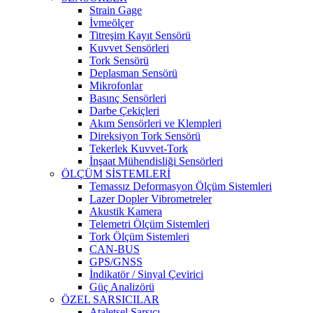
Strain Gage
İvmeölçer
Titreşim Kayıt Sensörü
Kuvvet Sensörleri
Tork Sensörü
Deplasman Sensörü
Mikrofonlar
Basınç Sensörleri
Darbe Çekiçleri
Akım Sensörleri ve Klempleri
Direksiyon Tork Sensörü
Tekerlek Kuvvet-Tork
İnşaat Mühendisliği Sensörleri
ÖLÇÜM SİSTEMLERİ
Temassız Deformasyon Ölçüm Sistemleri
Lazer Dopler Vibrometreler
Akustik Kamera
Telemetri Ölçüm Sistemleri
Tork Ölçüm Sistemleri
CAN-BUS
GPS/GNSS
İndikatör / Sinyal Çevirici
Güç Analizörü
ÖZEL SARSICILAR
Ataletsel Sarsıcı