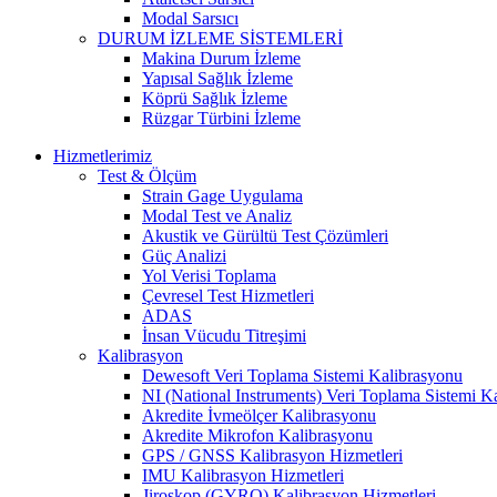
Modal Sarsıcı
DURUM İZLEME SİSTEMLERİ
Makina Durum İzleme
Yapısal Sağlık İzleme
Köprü Sağlık İzleme
Rüzgar Türbini İzleme
Hizmetlerimiz
Test & Ölçüm
Strain Gage Uygulama
Modal Test ve Analiz
Akustik ve Gürültü Test Çözümleri
Güç Analizi
Yol Verisi Toplama
Çevresel Test Hizmetleri
ADAS
İnsan Vücudu Titreşimi
Kalibrasyon
Dewesoft Veri Toplama Sistemi Kalibrasyonu
NI (National Instruments) Veri Toplama Sistemi K
Akredite İvmeölçer Kalibrasyonu
Akredite Mikrofon Kalibrasyonu
GPS / GNSS Kalibrasyon Hizmetleri
IMU Kalibrasyon Hizmetleri
Jiroskop (GYRO) Kalibrasyon Hizmetleri