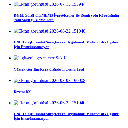
Düşük Gürültülü MEMS İvmeölçerler ile Demiryolu Köprüsünün
Yapı Sağlığı İzleme Testi
CNC Talaşlı İmalat Süreçleri ve Uygulamalı Mühendislik Eğitimi
İçin Enstrümantasyon
Yüksek Gerilim Reaktöründe Titreşim Testi
DewesoftX
CNC Talaşlı İmalat Süreçleri ve Uygulamalı Mühendislik Eğitimi
İçin Enstrümantasyon