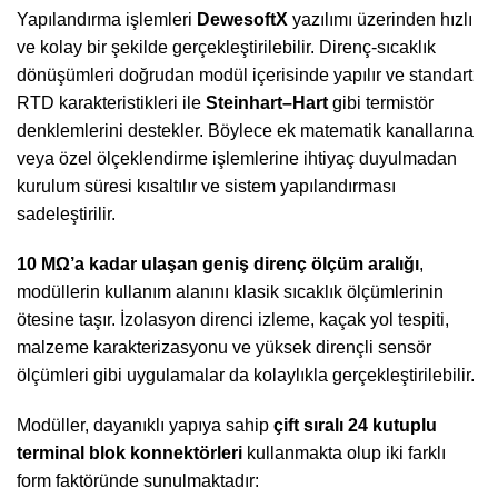
Yapılandırma işlemleri
DewesoftX
yazılımı üzerinden hızlı
ve kolay bir şekilde gerçekleştirilebilir. Direnç-sıcaklık
dönüşümleri doğrudan modül içerisinde yapılır ve standart
RTD karakteristikleri ile
Steinhart–Hart
gibi termistör
denklemlerini destekler. Böylece ek matematik kanallarına
veya özel ölçeklendirme işlemlerine ihtiyaç duyulmadan
kurulum süresi kısaltılır ve sistem yapılandırması
sadeleştirilir.
10 MΩ’a kadar ulaşan geniş direnç ölçüm aralığı
,
modüllerin kullanım alanını klasik sıcaklık ölçümlerinin
ötesine taşır. İzolasyon direnci izleme, kaçak yol tespiti,
malzeme karakterizasyonu ve yüksek dirençli sensör
ölçümleri gibi uygulamalar da kolaylıkla gerçekleştirilebilir.
Modüller, dayanıklı yapıya sahip
çift sıralı 24 kutuplu
terminal blok konnektörleri
kullanmakta olup iki farklı
form faktöründe sunulmaktadır: