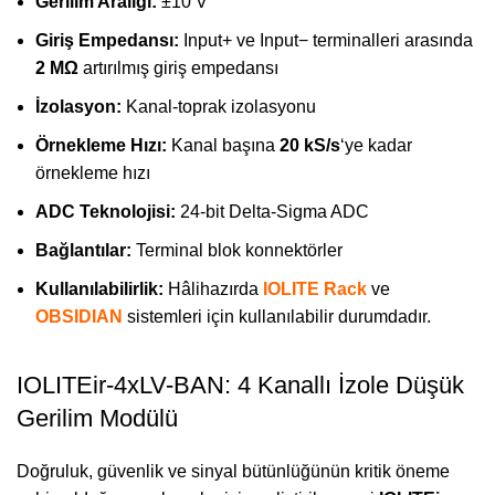
Gerilim Aralığı:
±10 V
Giriş Empedansı:
Input+ ve Input− terminalleri arasında
2 MΩ
artırılmış giriş empedansı
İzolasyon:
Kanal-toprak izolasyonu
Örnekleme Hızı:
Kanal başına
20 kS/s
‘ye kadar
örnekleme hızı
ADC Teknolojisi:
24-bit Delta-Sigma ADC
Bağlantılar:
Terminal blok konnektörler
Kullanılabilirlik:
Hâlihazırda
IOLITE Rack
ve
OBSIDIAN
sistemleri için kullanılabilir durumdadır.
IOLITEir-4xLV-BAN: 4 Kanallı İzole Düşük
Gerilim Modülü
Doğruluk, güvenlik ve sinyal bütünlüğünün kritik öneme