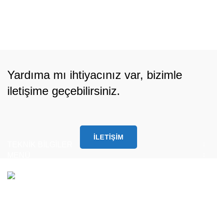
Yardıma mı ihtiyacınız var, bizimle
iletişime geçebilirsiniz.
İLETIŞIM
TEKNİK BİLGİLER
MENÜ
Hizmetlerimiz
Arktik Bölgesinde
Demiryolu Köprülerinin
Yapısal Sağlık İzlenmesi