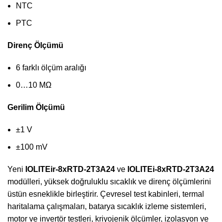
NTC
PTC
Direnç Ölçümü
6 farklı ölçüm aralığı
0…10 MΩ
Gerilim Ölçümü
±1 V
±100 mV
Yeni
IOLITEir-8xRTD-2T3A24
ve
IOLITEi-8xRTD-2T3A24
modülleri, yüksek doğruluklu sıcaklık ve direnç ölçümlerini
üstün esneklikle birleştirir. Çevresel test kabinleri, termal
haritalama çalışmaları, batarya sıcaklık izleme sistemleri,
motor ve invertör testleri, kriyojenik ölçümler, izolasyon ve