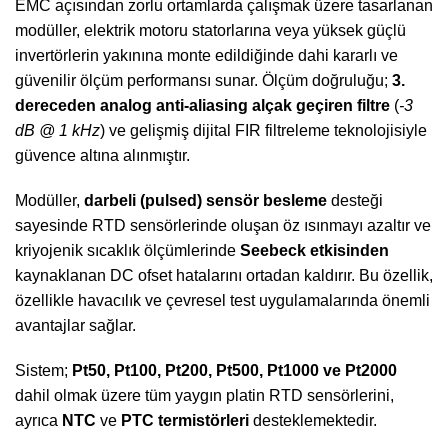
EMC açısından zorlu ortamlarda çalışmak üzere tasarlanan
modüller, elektrik motoru statorlarına veya yüksek güçlü
invertörlerin yakınına monte edildiğinde dahi kararlı ve
güvenilir ölçüm performansı sunar. Ölçüm doğruluğu;
3.
dereceden analog anti-aliasing alçak geçiren filtre
(
-3
dB @ 1 kHz
) ve gelişmiş dijital FIR filtreleme teknolojisiyle
güvence altına alınmıştır.
Modüller,
darbeli (pulsed) sensör besleme
desteği
sayesinde RTD sensörlerinde oluşan öz ısınmayı azaltır ve
kriyojenik sıcaklık ölçümlerinde
Seebeck etkisinden
kaynaklanan DC ofset hatalarını ortadan kaldırır. Bu özellik,
özellikle havacılık ve çevresel test uygulamalarında önemli
avantajlar sağlar.
Sistem;
Pt50, Pt100, Pt200, Pt500, Pt1000 ve Pt2000
dahil olmak üzere tüm yaygın platin RTD sensörlerini,
ayrıca
NTC
ve
PTC termistörleri
desteklemektedir.