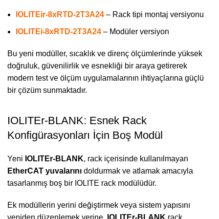
IOLITEir-8xRTD-2T3A24
– Rack tipi montaj versiyonu
IOLITEi-8xRTD-2T3A24
– Modüler versiyon
Bu yeni modüller, sıcaklık ve direnç ölçümlerinde yüksek
doğruluk, güvenilirlik ve esnekliği bir araya getirerek
modern test ve ölçüm uygulamalarının ihtiyaçlarına güçlü
bir çözüm sunmaktadır.
IOLITEr-BLANK: Esnek Rack
Konfigürasyonları İçin Boş Modül
Yeni
IOLITEr-BLANK
, rack içerisinde kullanılmayan
EtherCAT yuvalarını
doldurmak ve atlamak amacıyla
tasarlanmış boş bir IOLITE rack modülüdür.
Ek modüllerin yerini değiştirmek veya sistem yapısını
yeniden düzenlemek yerine,
IOLITEr-BLANK
rack