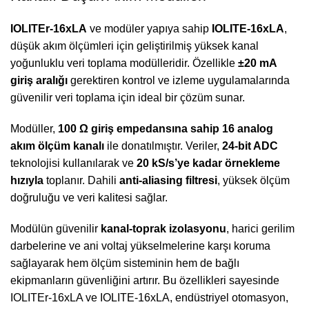
IOLITEr-16xLA
ve modüler yapıya sahip
IOLITE-16xLA
,
düşük akım ölçümleri için geliştirilmiş yüksek kanal
yoğunluklu veri toplama modülleridir. Özellikle
±20 mA
giriş aralığı
gerektiren kontrol ve izleme uygulamalarında
güvenilir veri toplama için ideal bir çözüm sunar.
Modüller,
100 Ω giriş empedansına sahip 16 analog
akım ölçüm kanalı
ile donatılmıştır. Veriler,
24-bit ADC
teknolojisi kullanılarak ve
20 kS/s’ye kadar örnekleme
hızıyla
toplanır. Dahili
anti-aliasing filtresi
, yüksek ölçüm
doğruluğu ve veri kalitesi sağlar.
Modülün güvenilir
kanal-toprak izolasyonu
, harici gerilim
darbelerine ve ani voltaj yükselmelerine karşı koruma
sağlayarak hem ölçüm sisteminin hem de bağlı
ekipmanların güvenliğini artırır. Bu özellikleri sayesinde
IOLITEr-16xLA ve IOLITE-16xLA, endüstriyel otomasyon,