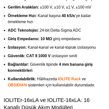
Gerilim Aralıkları:
±100 V, ±10 V, ±1 V, ±100 mV
Örnekleme Hızı:
Kanal başına
40 kS/s
‘ye kadar
örnekleme hızı
ADC Teknolojisi:
24-bit Delta-Sigma ADC
Giriş Empedansı:
10 MΩ
giriş empedansı
İzolasyon:
Kanal-kanal ve kanal-toprak izolasyonu
Güvenlik:
CAT II 1000 V
izolasyon sınıfı
Bağlantılar:
Güvenlik tipinde
4 mm banana giriş
konnektörleri
Kullanılabilirlik:
Hâlihazırda
IOLITE Rack
ve
OBSIDIAN
sistemleri için kullanılabilir durumdadır.
IOLITEr-16xLA ve IOLITE-16xLA: 16
Kanallı Düşük Akım Modülleri